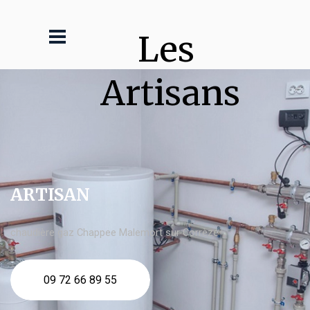
Les 
Artisans
ARTISAN
chaudière gaz Chappee Malemort sur Corrèze
09 72 66 89 55