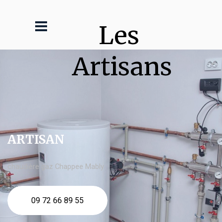
Les 
Artisans
ARTISAN
chaudière gaz Chappee Mably
09 72 66 89 55