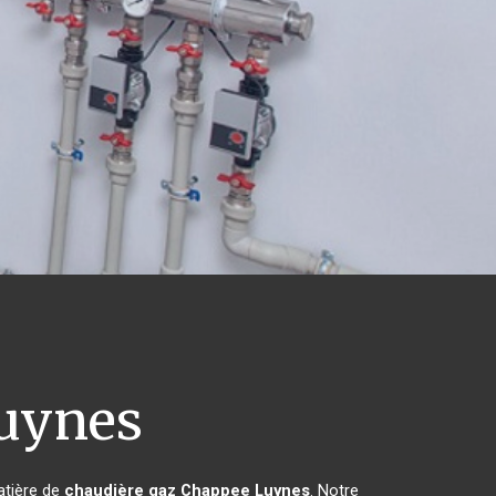
uynes
atière de
chaudière gaz Chappee
Luynes
. Notre