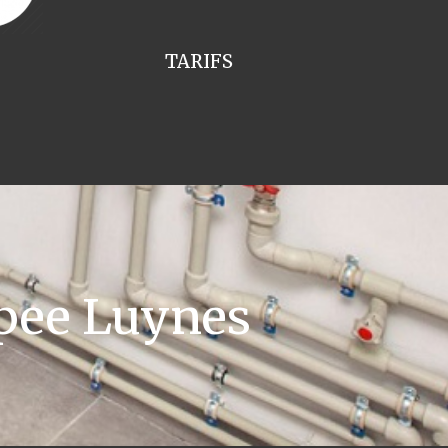
TARIFS
pee Luynes