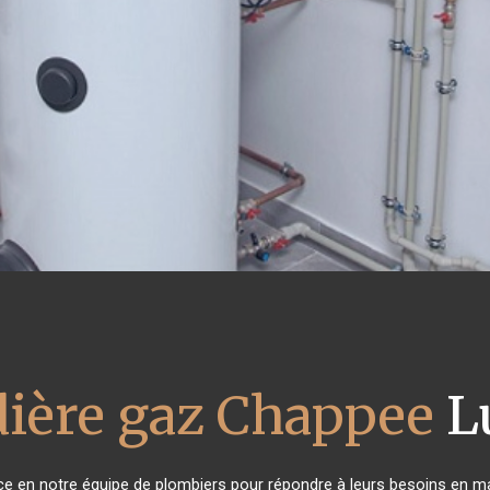
ière gaz Chappee
L
nce en notre équipe de plombiers pour répondre à leurs besoins en m