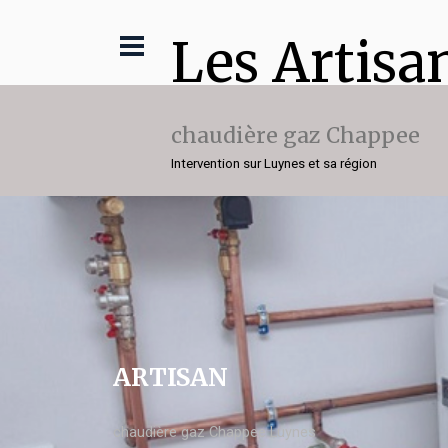
Les Artisa
chaudière gaz Chappee
Intervention sur Luynes et sa région
ARTISAN
chaudière gaz Chappee Luynes