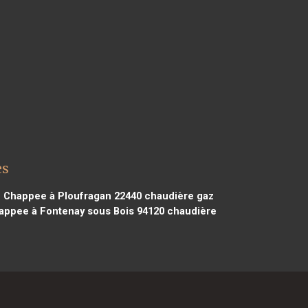
es
 Chappee à Ploufragan 22440
chaudière gaz
appee à Fontenay sous Bois 94120
chaudière