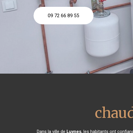
09 72 66 89 55
chaud
Dans la ville de
Luynes
, les habitants ont confia