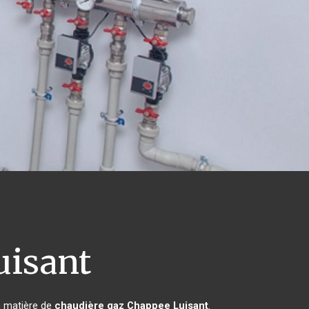
isant
n matière de
chaudière gaz Chappee
Luisant
.