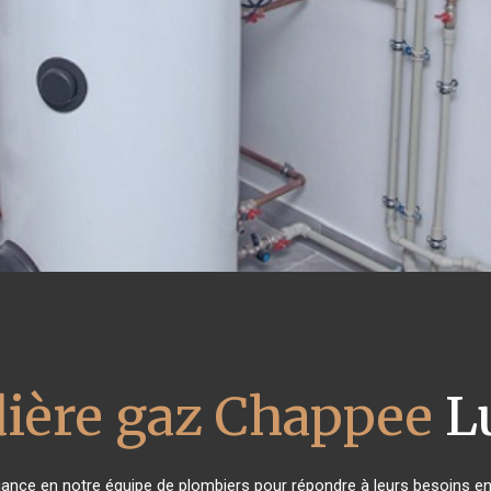
ière gaz Chappee
Lu
fiance en notre équipe de plombiers pour répondre à leurs besoins e