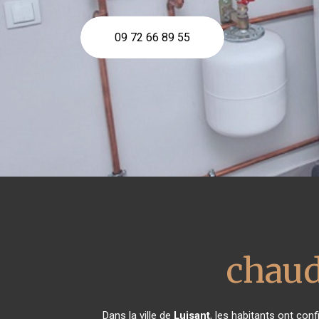
09 72 66 89 55
chaud
Dans la ville de
Luisant
, les habitants ont con