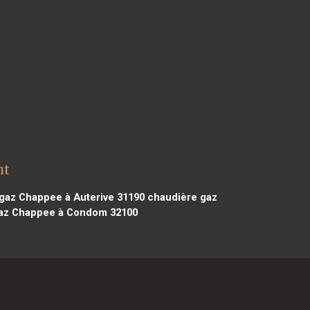
nt
gaz Chappee à Auterive 31190
chaudière gaz
az Chappee à Condom 32100