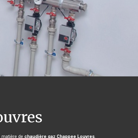
uvres
n matière de
chaudière gaz Chappee
Louvres
.