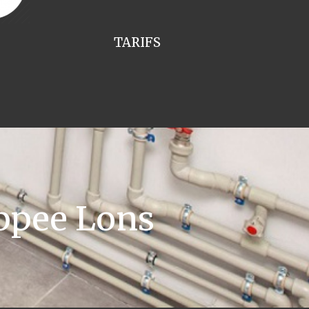
TARIFS
ppee Lons