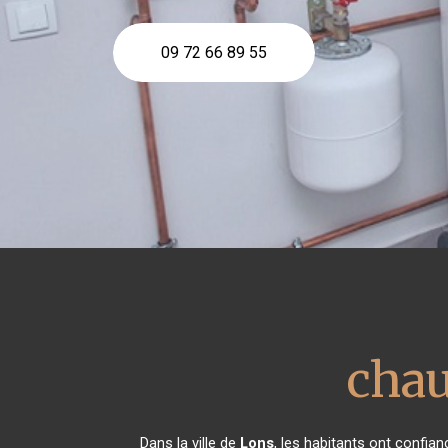
09 72 66 89 55
chau
Dans la ville de
Lons
, les habitants ont confia