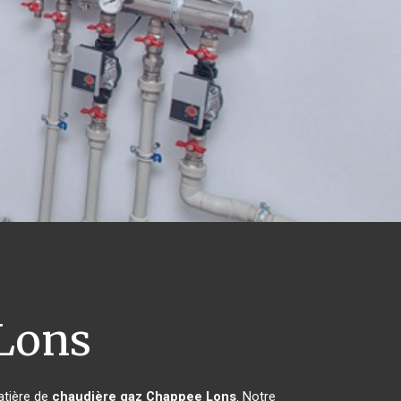
Lons
atière de
chaudière gaz Chappee
Lons
. Notre