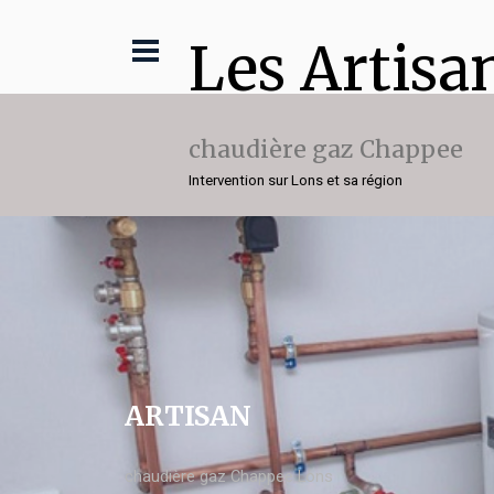
Les Artisa
chaudière gaz Chappee
Intervention sur Lons et sa région
ARTISAN
chaudière gaz Chappee Lons