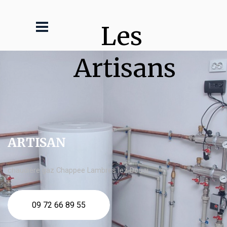
Les 
Artisans
ARTISAN
chaudière gaz Chappee Lambres lez Douai
09 72 66 89 55