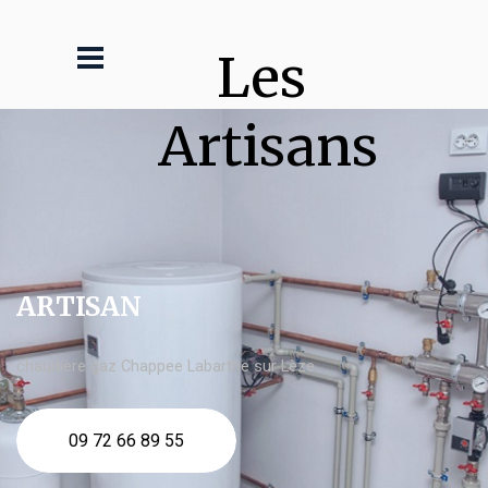
Les 
Artisans
ARTISAN
chaudière gaz Chappee Labarthe sur Lèze
09 72 66 89 55