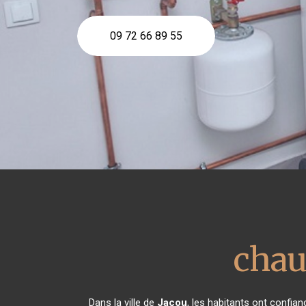
09 72 66 89 55
chau
Dans la ville de
Jacou
, les habitants ont confia