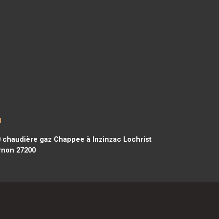
u
0
chaudière gaz Chappee à Inzinzac Lochrist
rnon 27200