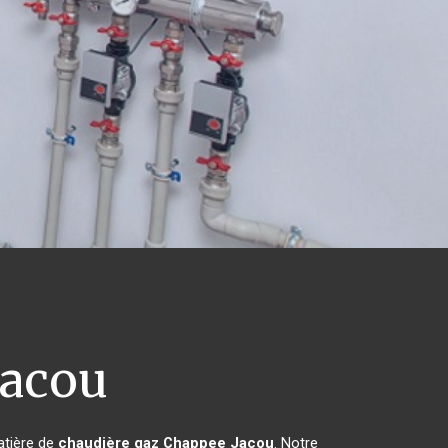
acou
atière de
chaudière gaz Chappee
Jacou
. Notre