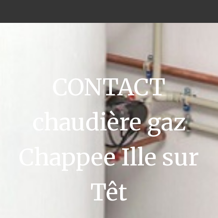
CONTACT
chaudière gaz
Chappee Ille sur
Têt