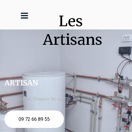
Les 
Artisans
ARTISAN
chaudière gaz Chappee Ille sur Têt
09 72 66 89 55