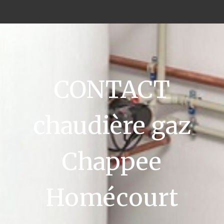
CONTACT
chaudière gaz
Chappee
Homécourt