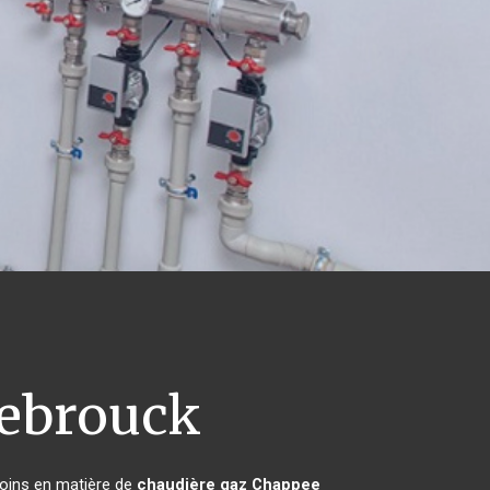
ebrouck
soins en matière de
chaudière gaz Chappee