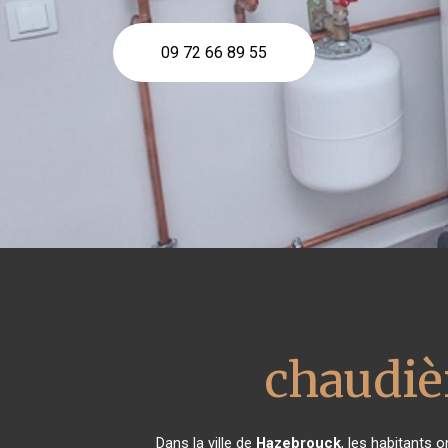
09 72 66 89 55
chaudiè
Dans la ville de
Hazebrouck
, les habitants 