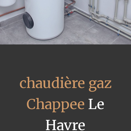
chaudière gaz
Chappee
Le
Havre