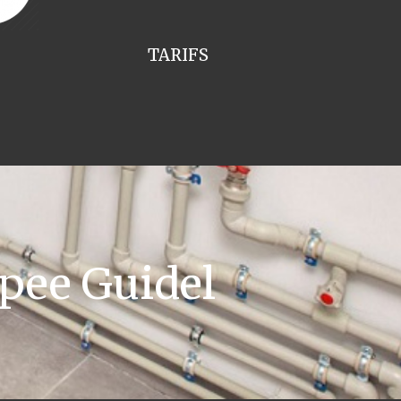
TARIFS
pee Guidel