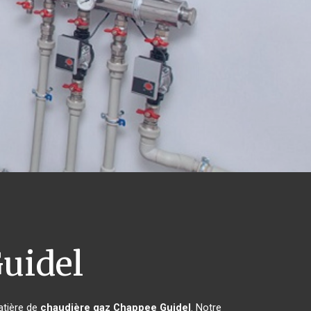
uidel
atière de
chaudière gaz Chappee
Guidel
. Notre