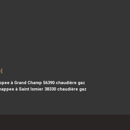
l
ppee à Grand Champ 56390
chaudière gaz
appee à Saint Ismier 38330
chaudière gaz