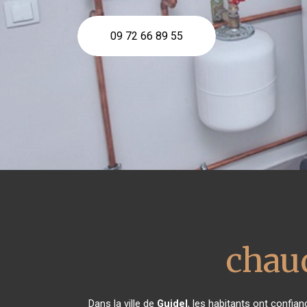
09 72 66 89 55
chau
Dans la ville de
Guidel
, les habitants ont confia