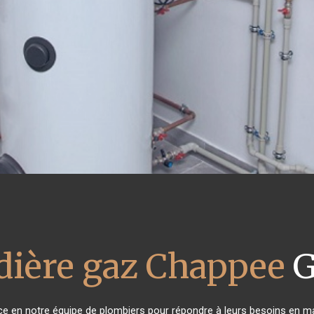
dière gaz Chappee
G
nce en notre équipe de plombiers pour répondre à leurs besoins en m