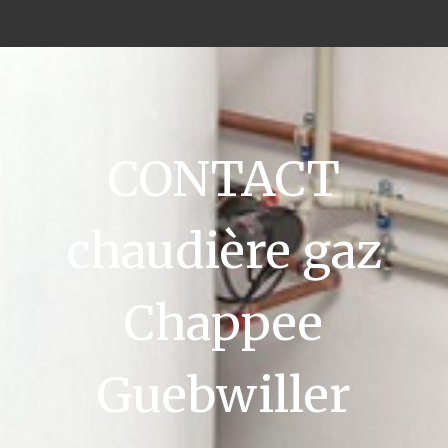
CONTACT
chaudière gaz
Chappee
Guebwiller