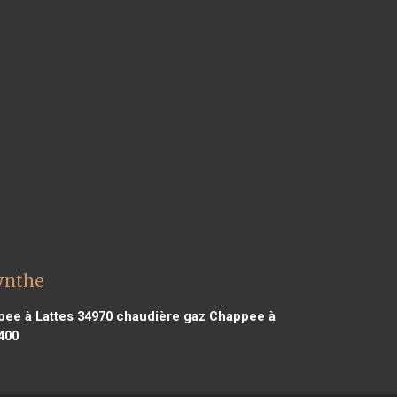
ynthe
ee à Lattes 34970
chaudière gaz Chappee à
400