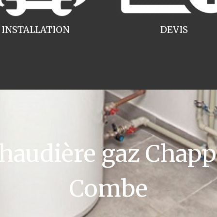
INSTALLATION
DEVIS
audière gaz Chapp
Combe