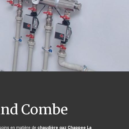
and Combe
esoins en matière de
chaudière gaz Chappee
La