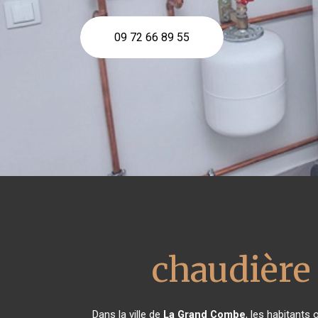
09 72 66 89 55
chaudière
Dans la ville de
La Grand Combe
, les habitants