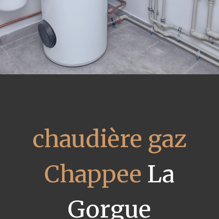
chaudière gaz
Chappee
La
Gorgue