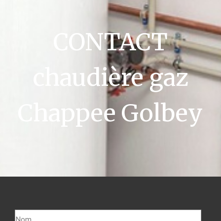
CONTACT
chaudière gaz
Chappee Golbey