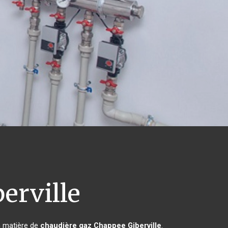
erville
n matière de
chaudière gaz Chappee
Giberville
.