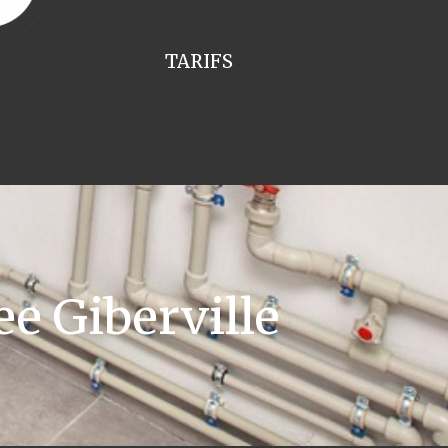
TARIFS
e Giberville