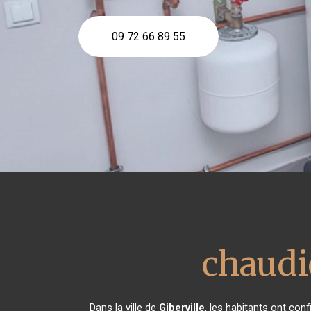
09 72 66 89 55
chaudi
Dans la ville de
Giberville
, les habitants ont con