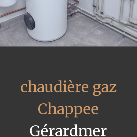
chaudière gaz
Chappee
Gérardmer