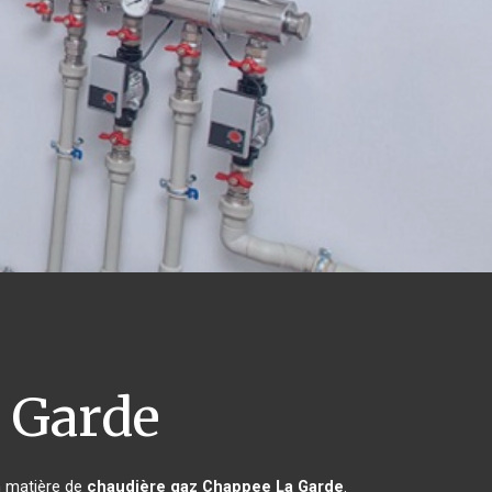
 Garde
n matière de
chaudière gaz Chappee
La Garde
.