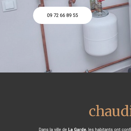
09 72 66 89 55
chaud
Dans la ville de
La Garde
, les habitants ont con