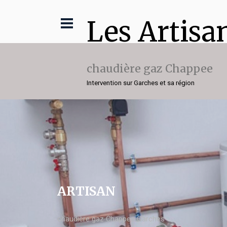
Les Artisa
chaudière gaz Chappee
Intervention sur Garches et sa région
ARTISAN
chaudière gaz Chappee Garches