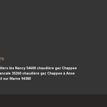
es
llers lès Nancy 54600
chaudière gaz Chappee
ancale 35260
chaudière gaz Chappee à Anse
l sur Marne 94380