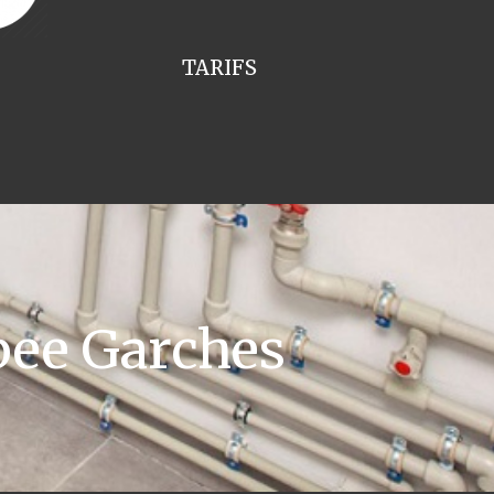
TARIFS
ee Garches