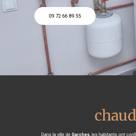
09 72 66 89 55
chaud
Dans la ville de
Garches
, les habitants ont con