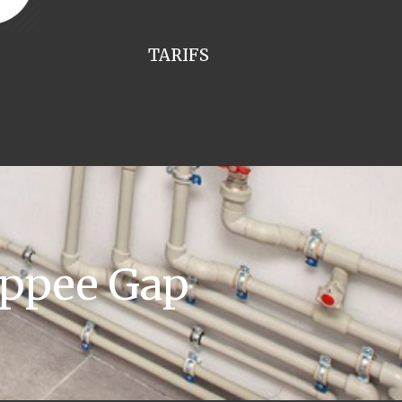
TARIFS
appee Gap