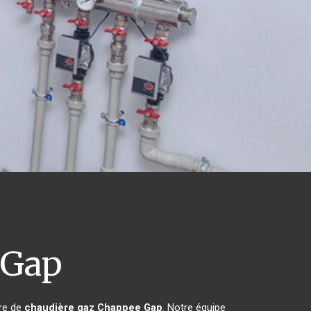
Gap
ère de
chaudière gaz Chappee
Gap
. Notre équipe