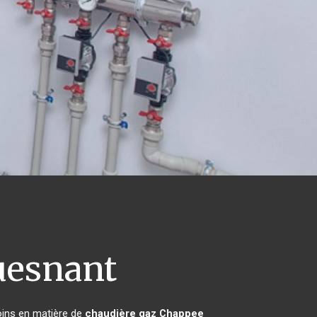
esnant
oins en matière de
chaudière gaz Chappee