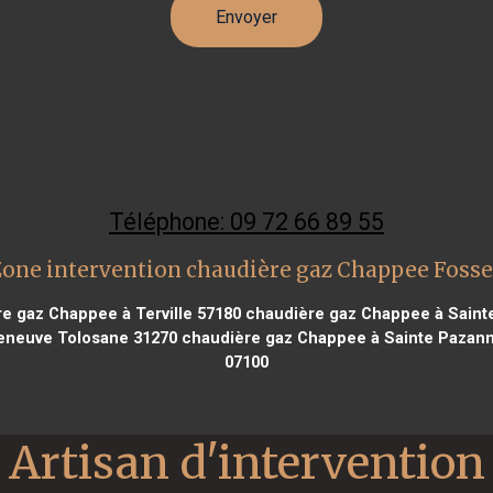
Téléphone: 09 72 66 89 55
Zone intervention chaudière gaz Chappee Fosse
e gaz Chappee à Terville 57180
chaudière gaz Chappee à Sainte
leneuve Tolosane 31270
chaudière gaz Chappee à Sainte Pazan
07100
Artisan d'intervention