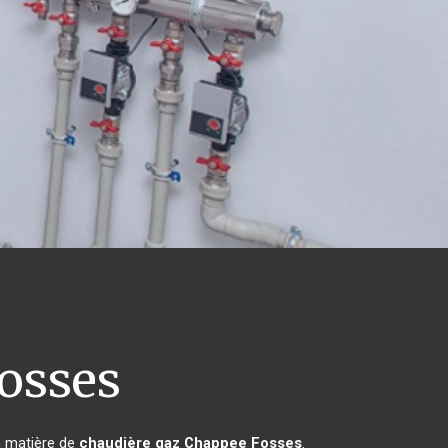
osses
n matière de
chaudière gaz Chappee
Fosses
.