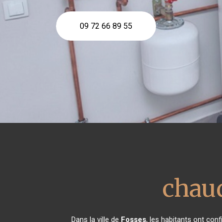
09 72 66 89 55
chau
Dans la ville de
Fosses
, les habitants ont con