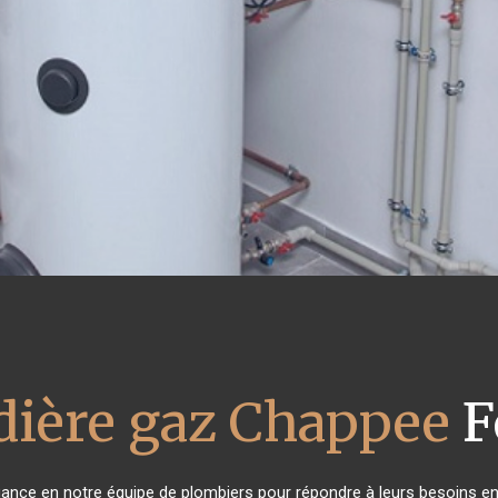
dière gaz Chappee
F
fiance en notre équipe de plombiers pour répondre à leurs besoins e