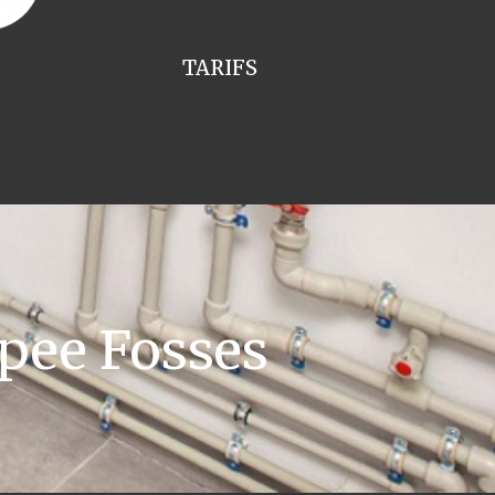
TARIFS
pee Fosses