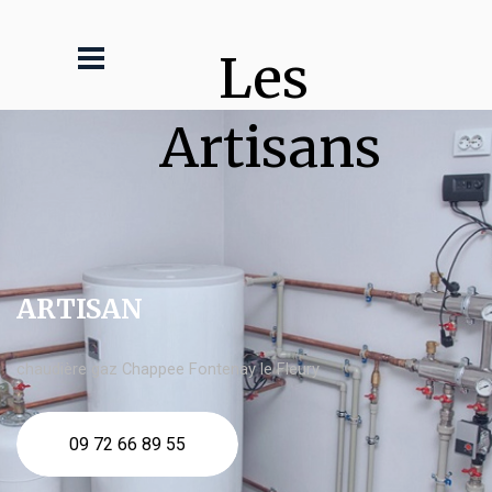
Les 
Artisans
ARTISAN
chaudière gaz Chappee Fontenay le Fleury
09 72 66 89 55