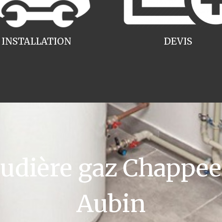
INSTALLATION
DEVIS
dière gaz Chappee L
Aubin