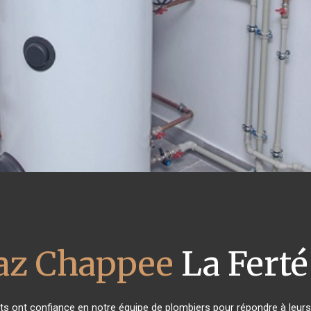
az Chappee
La Ferté
ants ont confiance en notre équipe de plombiers pour répondre à leu