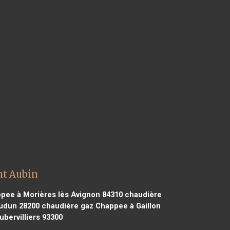
nt Aubin
pee à Morières lès Avignon 84310
chaudière
udun 28200
chaudière gaz Chappee à Gaillon
bervilliers 93300