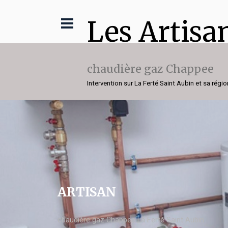
Les Artisa
chaudière gaz Chappee
Intervention sur La Ferté Saint Aubin et sa régio
ARTISAN
chaudière gaz Chappee La Ferté Saint Aubin