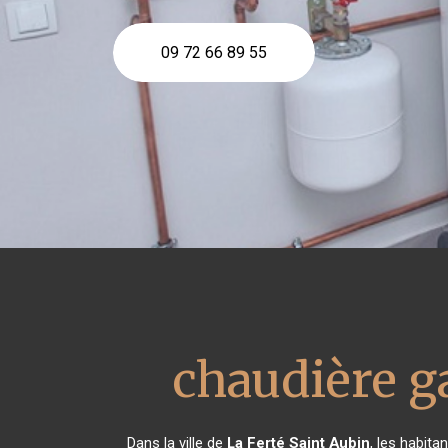
09 72 66 89 55
chaudière g
Dans la ville de
La Ferté Saint Aubin
, les habit