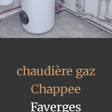
chaudière gaz
Chappee
Faverges