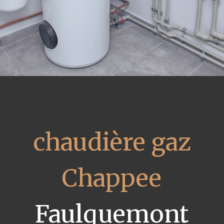
chaudière gaz
Chappee
Faulquemont