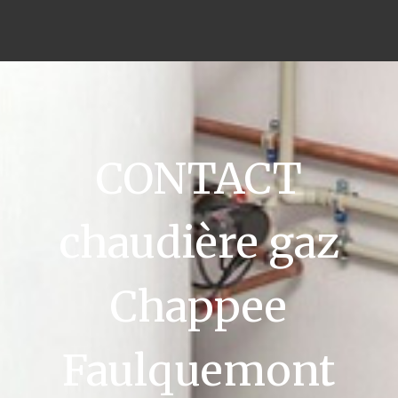
CONTACT
chaudière gaz
Chappee
Faulquemont