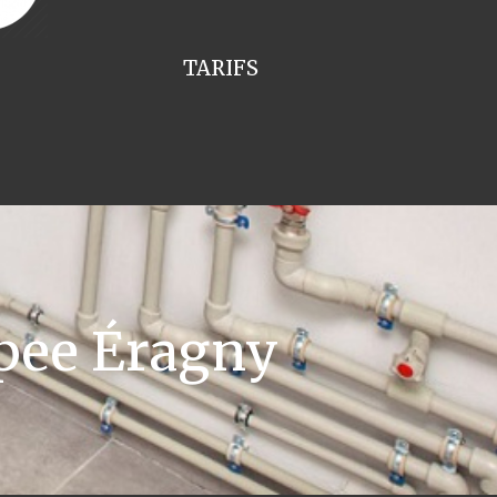
TARIFS
pee Éragny