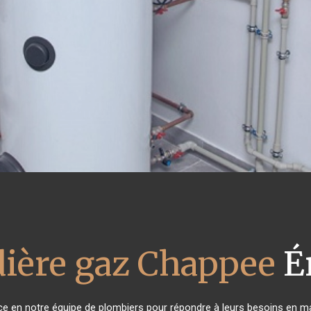
ière gaz Chappee
É
nce en notre équipe de plombiers pour répondre à leurs besoins en m