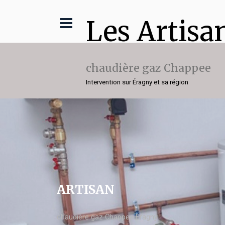
Les Artisa
chaudière gaz Chappee
Intervention sur Éragny et sa région
ARTISAN
chaudière gaz Chappee Éragny