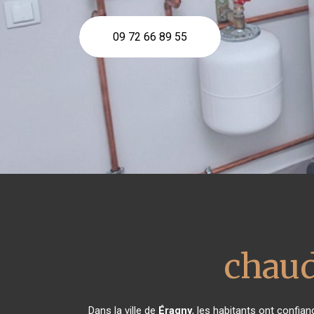
09 72 66 89 55
chaud
Dans la ville de
Éragny
, les habitants ont confia