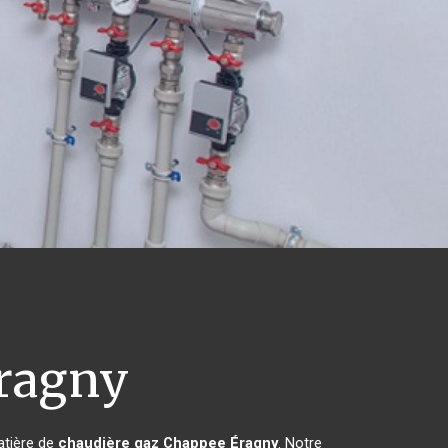
ragny
atière de
chaudière gaz Chappee
Éragny
. Notre