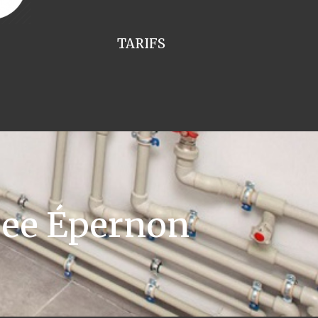
TARIFS
pee Épernon