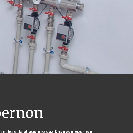
ernon
n matière de
chaudière gaz Chappee
Épernon
.