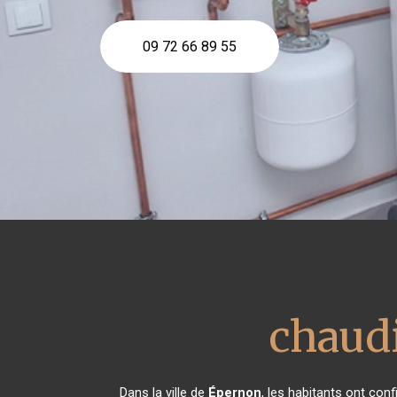
09 72 66 89 55
chaud
Dans la ville de
Épernon
, les habitants ont con