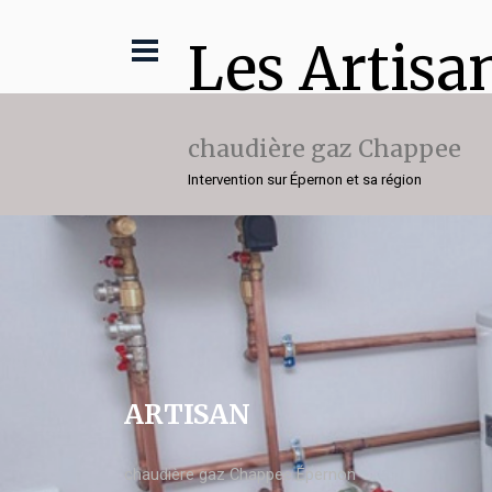
Les Artisa
chaudière gaz Chappee
Intervention sur Épernon et sa région
ARTISAN
chaudière gaz Chappee Épernon