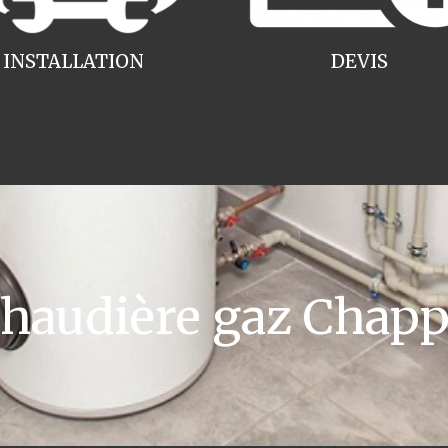
INSTALLATION
DEVIS
audière gaz Chap