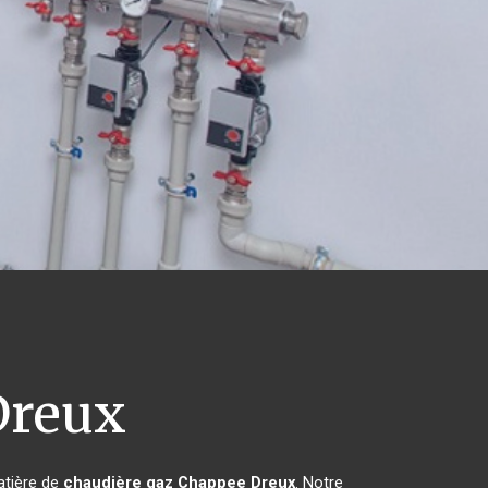
reux
atière de
chaudière gaz Chappee
Dreux
. Notre