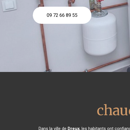
09 72 66 89 55
chau
Dans la ville de
Dreux
, les habitants ont confia