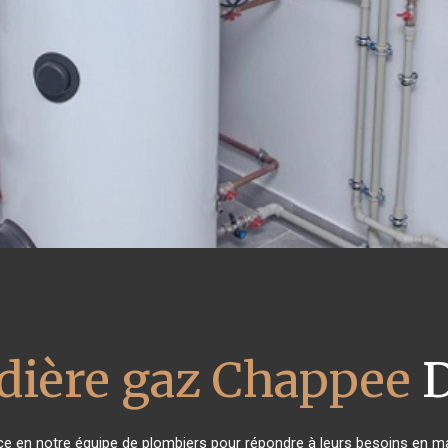
dière gaz Chappee
D
nce en notre équipe de plombiers pour répondre à leurs besoins en m