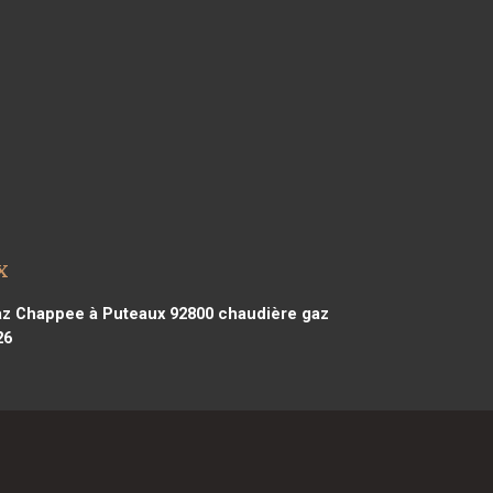
x
z Chappee à Puteaux 92800
chaudière gaz
26