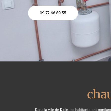
09 72 66 89 55
cha
Dans la ville de
Dole
, les habitants ont confia