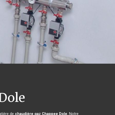
Dole
atière de
chaudière gaz Chappee
Dole
. Notre