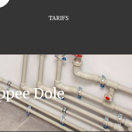
TARIFS
ppee Dole