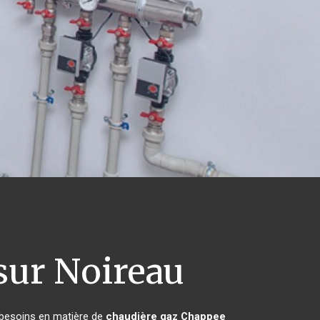
sur Noireau
s besoins en matière de
chaudière gaz Chappee