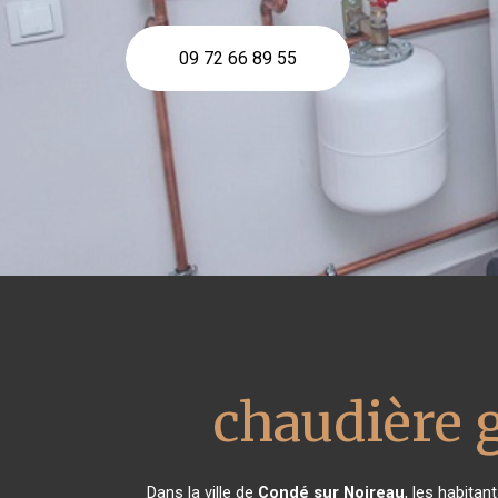
09 72 66 89 55
chaudière 
Dans la ville de
Condé sur Noireau
, les habita