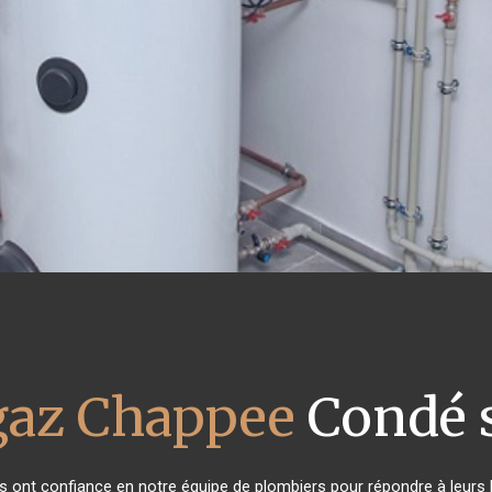
gaz Chappee
Condé 
nts ont confiance en notre équipe de plombiers pour répondre à leur