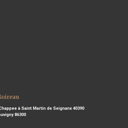
Noireau
happee à Saint Martin de Seignanx 40390
uvigny 86300