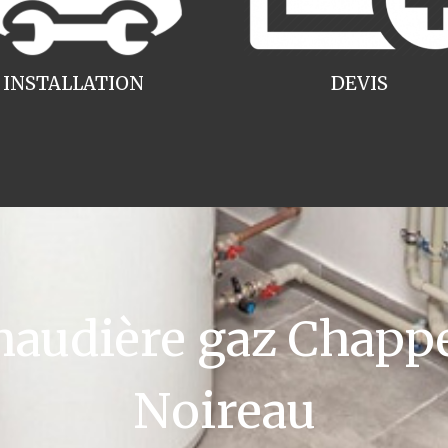
INSTALLATION
DEVIS
audière gaz Chappe
Noireau