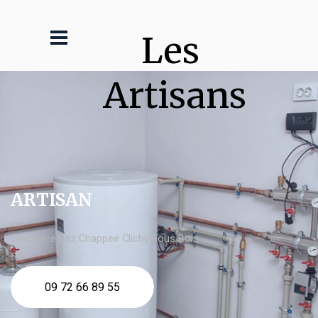
Les 
Artisans
ARTISAN
chaudière gaz Chappee Clichy sous Bois
09 72 66 89 55