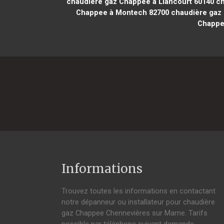
chaudière gaz Chappee à Liancourt 60140
ch
Chappee à Montech 82700
chaudière gaz 
Chappee
Informations
Trouvez toutes les informations en contactant
notre dépanneur ou installateur pour chaudière
gaz Chappee Chennevières sur Marne. Tarifs
possible par téléphone suivant demande,