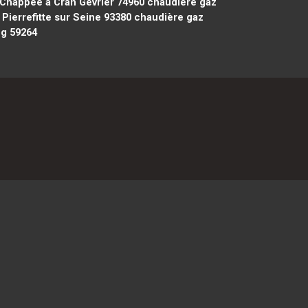
Chappee à Cran Gevrier 74960
chaudière gaz
ierrefitte sur Seine 93380
chaudière gaz
g 59264