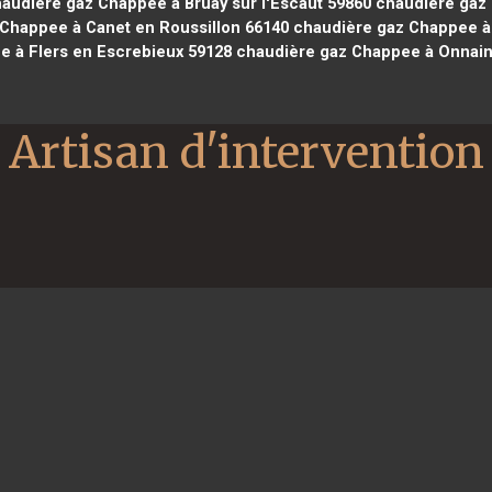
audière gaz Chappee à Bruay sur l'Escaut 59860
chaudière gaz 
Chappee à Canet en Roussillon 66140
chaudière gaz Chappee à P
 à Flers en Escrebieux 59128
chaudière gaz Chappee à Onnain
Artisan d'intervention