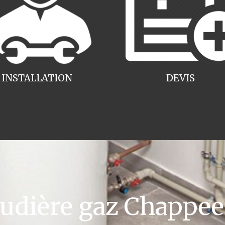
INSTALLATION
DEVIS
dière gaz Chappee