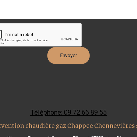
Téléphone: 09 72 66 89 55
rvention chaudière gaz Chappee Chennevières