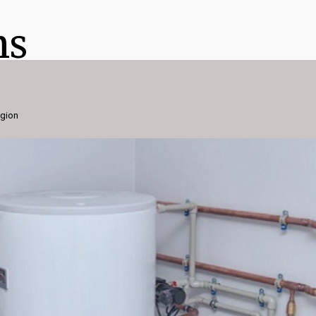
ns
égion