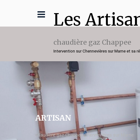
Les Artisa
chaudière gaz Chappee
Intervention sur Chennevières sur Marne et sa r
ARTISAN
chaudière gaz Chappee Chennevières sur Marne