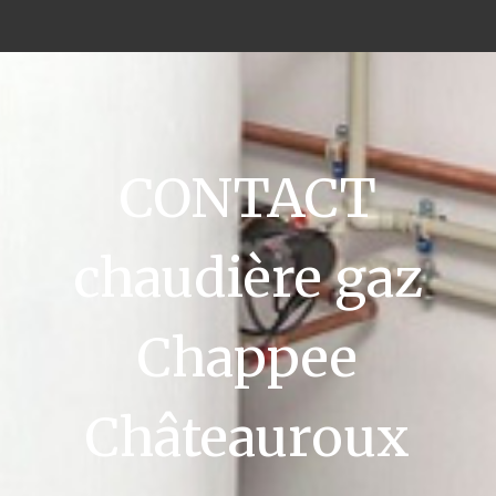
CONTACT
chaudière gaz
Chappee
Châteauroux