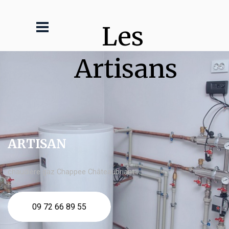
Les 
Artisans
ARTISAN
chaudière gaz Chappee Châteaubriant
09 72 66 89 55