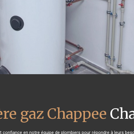
ère gaz Chappee
Cha
ont confiance en notre équipe de plombiers pour répondre à leurs bes