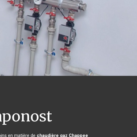
ponost
oins en matière de
chaudière gaz Chappee