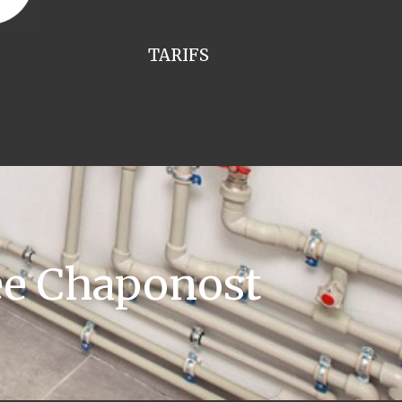
TARIFS
ee Chaponost