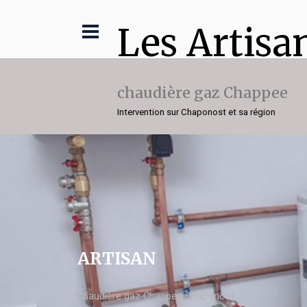
Les Artisa
chaudière gaz Chappee
Intervention sur Chaponost et sa région
ARTISAN
chaudière gaz Chappee Chaponost