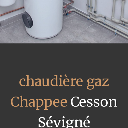
chaudière gaz
Chappee
Cesson
Sévigné