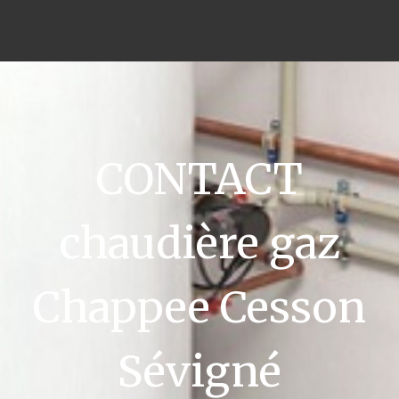
CONTACT
chaudière gaz
Chappee Cesson
Sévigné