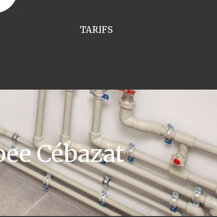
TARIFS
ee Cébazat