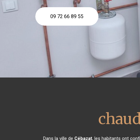
09 72 66 89 55
chaud
Dans la ville de
Cébazat
, les habitants ont con