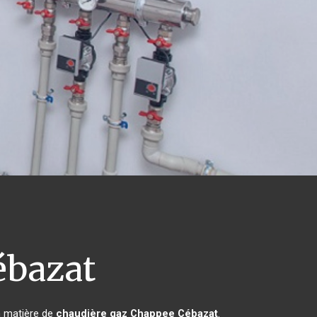
bazat
n matière de
chaudière gaz Chappee
Cébazat
.