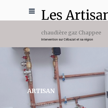
Les Artisa
chaudière gaz Chappee
Intervention sur Cébazat et sa région
ARTISAN
chaudière gaz Chappee Cébazat