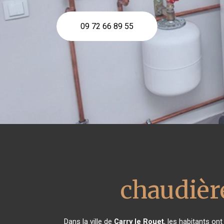
09 72 66 89 55
chaudièr
Dans la ville de
Carry le Rouet
, les habitants on