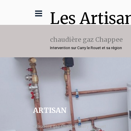
Les Artisa
chaudière gaz Chappee
Intervention sur Carry le Rouet et sa région
ARTISAN
chaudière gaz Chappee Carry le Rouet