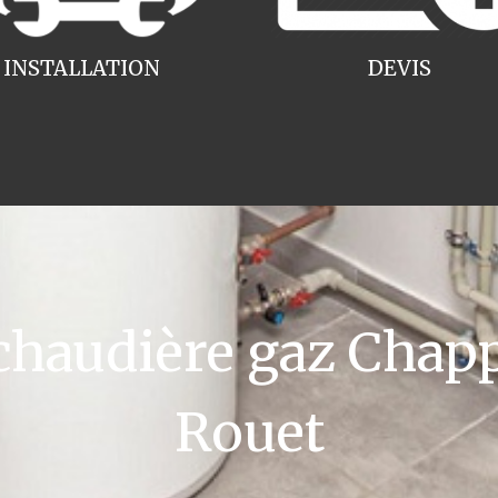
INSTALLATION
DEVIS
audière gaz Chapp
Rouet