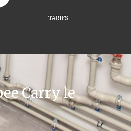
TARIFS
ee Carry le