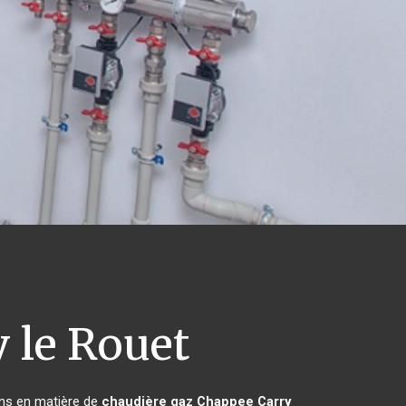
 le Rouet
ins en matière de
chaudière gaz Chappee
Carry