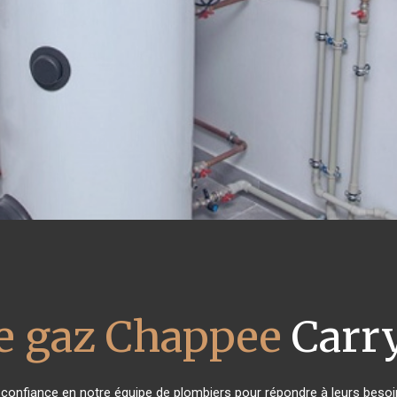
e gaz Chappee
Carry
t confiance en notre équipe de plombiers pour répondre à leurs beso