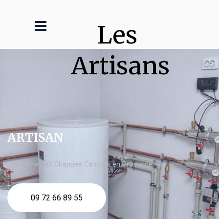
Les 
Artisans
ARTISAN
chaudière gaz Chappee Carnoux en Provence
09 72 66 89 55