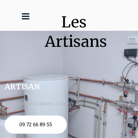
Les 
Artisans
ARTISAN
chaudière gaz Chappee La Cadière d'Azur
09 72 66 89 55