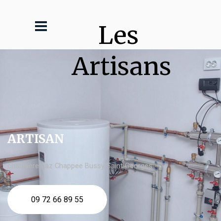
Les 
Artisans
ARTISAN
chaudière gaz Chappee Bussy Saint Georges
09 72 66 89 55