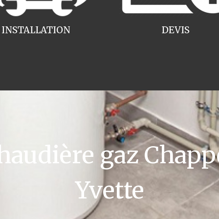
INSTALLATION
DEVIS
audière gaz Chappe
Yvette