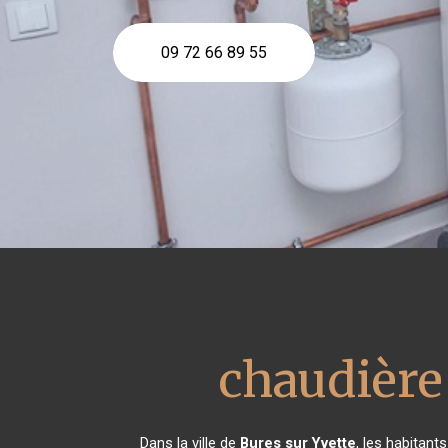
09 72 66 89 55
chaudière
Dans la ville de
Bures sur Yvette
, les habitan