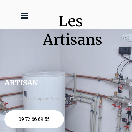
Les 
Artisans
ARTISAN
chaudière gaz Chappee Bruay sur l'Escaut
09 72 66 89 55