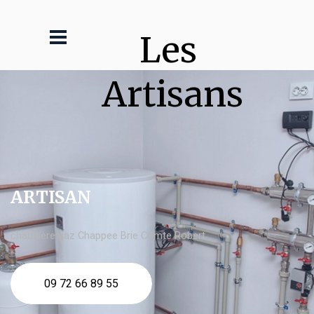
Les 
Artisans
ARTISAN
chaudière gaz Chappee Brie Comte Robert
09 72 66 89 55