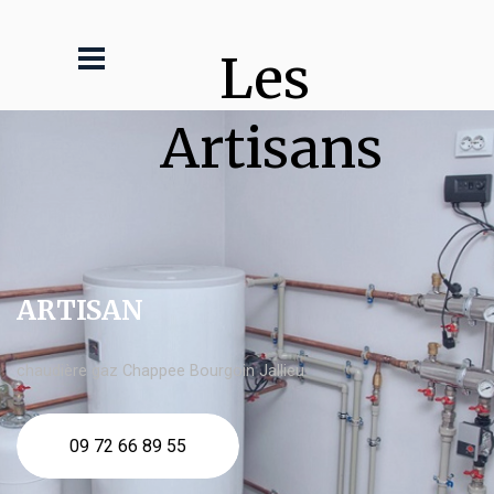
Les 
Artisans
ARTISAN
chaudière gaz Chappee Bourgoin Jallieu
09 72 66 89 55