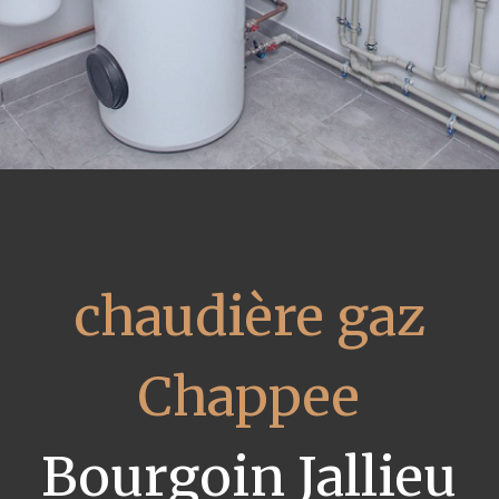
chaudière gaz
Chappee
Bourgoin Jallieu